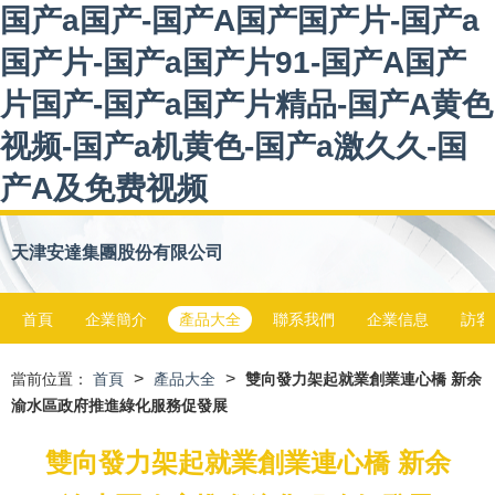
国产a国产-国产A国产国产片-国产a
国产片-国产a国产片91-国产A国产
片国产-国产a国产片精品-国产A黄色
视频-国产a机黄色-国产a激久久-国
产A及免费视频
天津安達集團股份有限公司
首頁
企業簡介
產品大全
聯系我們
企業信息
訪客
>
>
當前位置：
首頁
產品大全
雙向發力架起就業創業連心橋 新余
渝水區政府推進綠化服務促發展
雙向發力架起就業創業連心橋 新余