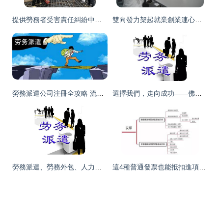
提供勞務者受害責任糾紛中責任分攤的法律解析與實踐指南
雙向發力架起就業創業連心橋 新余渝水區政府推進綠化服務促發展
勞務派遣公司注冊全攻略 流程、條件與綠化服務經營范圍詳解
選擇我們，走向成功——佛山勞務派遣無后顧之憂
勞務派遣、勞務外包、人力資源外包、綠化服務的區別與實操指南
這4種普通發票也能抵扣進項稅，千萬別浪費！