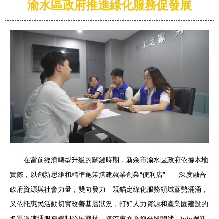
渝水區政府推進綠化服務促發展
在當前經濟轉型升級的關鍵時期，新余市渝水區政府依據本地
實際，以創新思維和精準施策搭建就業創業“便利店”——深度融合
政府資源與社會力量，雙向發力，既錨定綠化服務領域蓄勢涌涌，
又依托惠民活動切實改善基層狀況，打好人力資源和產業園建設的
多渠道連通服務機制發展戰杖。這篇專文為您分段闡述。\n\n創新